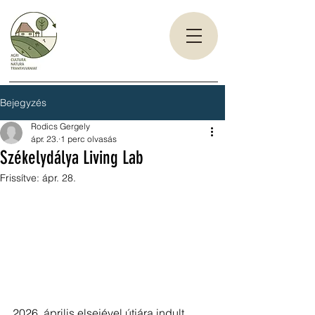
Bejegyzés
Rodics Gergely
ápr. 23.
1 perc olvasás
Székelydálya Living Lab
Frissítve:
ápr. 28.
2026. április elsejével útjára indult 