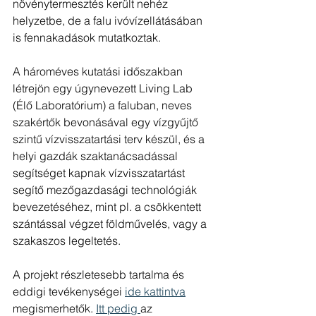
növénytermesztés került nehéz 
helyzetbe, de a falu ivóvízellátásában 
is fennakadások mutatkoztak.
A hároméves kutatási időszakban 
létrejön egy úgynevezett Living Lab 
(Élő Laboratórium) a faluban, neves 
szakértők bevonásával egy vízgyűjtő 
szintű vízvisszatartási terv készül, és a 
helyi gazdák szaktanácsadással 
segítséget kapnak vízvisszatartást 
segítő mezőgazdasági technológiák 
bevezetéséhez, mint pl. a csökkentett 
szántással végzet földművelés, vagy a 
szakaszos legeltetés.
A projekt részletesebb tartalma és 
eddigi tevékenységei 
ide kattintva
megismerhetők. 
Itt pedig 
az 