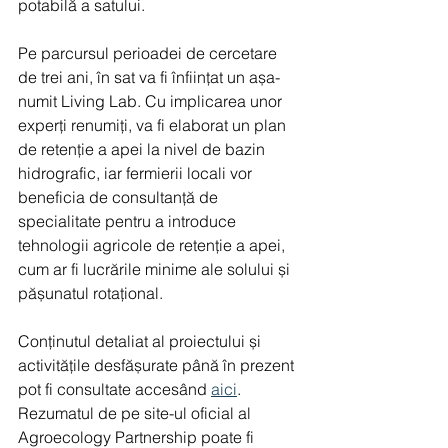
potabilă a satului.
Pe parcursul perioadei de cercetare 
de trei ani, în sat va fi înființat un așa-
numit Living Lab. Cu implicarea unor 
experți renumiți, va fi elaborat un plan 
de retenție a apei la nivel de bazin 
hidrografic, iar fermierii locali vor 
beneficia de consultanță de 
specialitate pentru a introduce 
tehnologii agricole de retenție a apei, 
cum ar fi lucrările minime ale solului și 
pășunatul rotațional.
Conținutul detaliat al proiectului și 
activitățile desfășurate până în prezent 
pot fi consultate accesând 
aici
. 
Rezumatul de pe site-ul oficial al 
Agroecology Partnership poate fi 