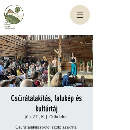
Csűrátalakítás, falukép és
kultúrtáj
jún. 27., K
  |  
Csíkdelne
Csűrátalakításokról szóló szakmai