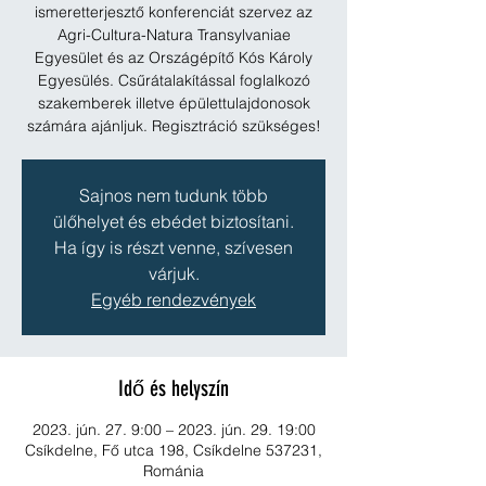
ismeretterjesztő konferenciát szervez az
Agri-Cultura-Natura Transylvaniae
Egyesület és az Országépítő Kós Károly
Egyesülés. Csűrátalakítással foglalkozó
szakemberek illetve épülettulajdonosok
számára ajánljuk. Regisztráció szükséges!
Sajnos nem tudunk több
ülőhelyet és ebédet biztosítani.
Ha így is részt venne, szívesen
várjuk.
Egyéb rendezvények
Idő és helyszín
2023. jún. 27. 9:00 – 2023. jún. 29. 19:00
Csíkdelne, Fő utca 198, Csíkdelne 537231,
Románia