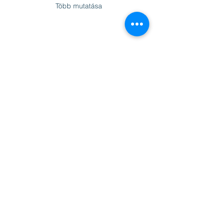
Több mutatása
Esemény megosztása
©2019 by Agri-Cultura-Natura Transylvaniae Egyesület
Fényképek: Ádám Gyula, Dobos Eszter, Lovász László,
Rodics Gergely
Támogatóink: EUKI, Lund Trust, Barbara Knowles Alap,
Európai Bizottság, Hungaria Nostra Alapítvány - Los
Angeles