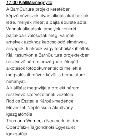
17:00 Kiállításmegnyitó
A BarnCulture projekt keretében 
képzőművészek olyan alkotásokat hoztak 
létre, melyek ihletét a pajta épülete adta. 
Vannak alkotások, amelyek konkrét 
pajtákban valósultak meg, vannak, 
amelyek azokhoz kapcsolódó élmények, 
anyagok, funkciók vagy technikák ihlettek. 
Kiállításunkon a BarnCulture projektekben 
résztvevő három országban létrejött 
alkotások fotódokumentációi mellett a 
megvalósult művek közül is bemutatunk 
néhányat. 
A kiállítást megnyitja a projekt három 
résztvevő szervezetének vezetője:
Rodics Eszter, a Kárpát-medencei 
Művészeti Népfőiskola Alapítvány 
igazgatónője
Thumann Werner, a Neumarkt in der 
Oberpfalz-i Tájgondnoki Egyesület 
igazgatója